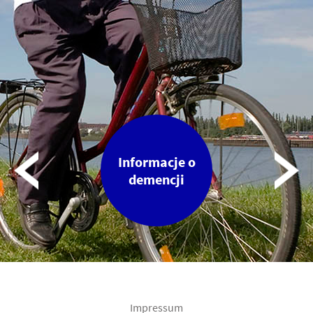
s
Informacje o
Инфо
da
demencji
рус
r
Impressum